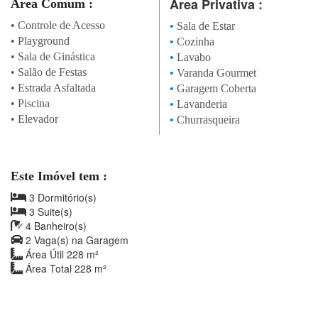
Área Privativa :
Área Comum :
•
Controle de Acesso
•
Sala de Estar
•
Playground
•
Cozinha
•
Sala de Ginástica
•
Lavabo
•
Salão de Festas
•
Varanda Gourmet
•
Estrada Asfaltada
•
Garagem Coberta
•
Piscina
•
Lavanderia
•
Elevador
•
Churrasqueira
Este Imóvel tem :
3 Dormitório(s)
3 Suite(s)
4 Banheiro(s)
2 Vaga(s) na Garagem
Área Útil 228 m²
Área Total 228 m²